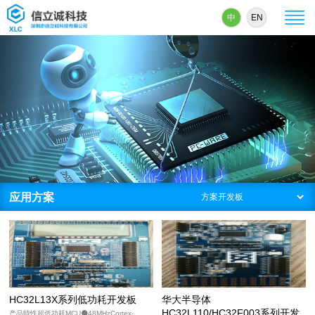
中
EN
应用方案
HC32L13X系列低功耗开发板
华大半导体
HC32L110/HC32F003系列开发
产品特性超低功耗MCU⚫48MHzCortex-