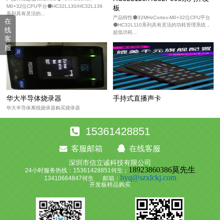
M0+32位CPU平台⚫HC32L130/HC32L136
板
系列具有灵活的...
产品特性⚫32MHzCortex-M0+32位CPU平台
在
⚫HC32L110系列具有灵活的功耗管理系统，
线
超低功耗...
客
服
华大半导体烧录器
手持式直播声卡
华大半导体离线烧录器购买烧录器
15361428851
客服邮箱
在线客服
深圳市信立诚科技有限公司
18923860386莫先生
24小时服务热线：15361428851何生；
hyq@szxlckj.com
13410664847何生 邮箱：
开发板
样品购买