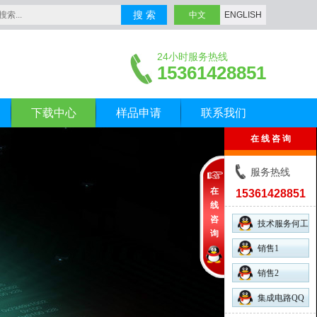
搜 索
中文
ENGLISH
24小时服务热线
15361428851
下载中心
样品申请
联系我们
在 线 咨 询
服务热线
在
15361428851
线
咨
技术服务何工
询
销售1
销售2
集成电路QQ
群